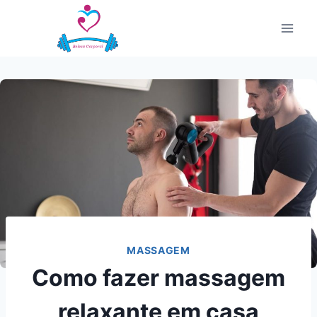
Pular
para
o
Conteúdo
MASSAGEM
Como fazer massagem
relaxante em casa