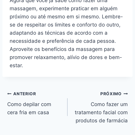
Agora que você já sabe como fazer uma
massagem, experimente praticar em alguém
próximo ou até mesmo em si mesmo. Lembre-
se de respeitar os limites e conforto do outro,
adaptando as técnicas de acordo com a
necessidade e preferência de cada pessoa.
Aproveite os benefícios da massagem para
promover relaxamento, alívio de dores e bem-
estar.
Navegação
ANTERIOR
PRÓXIMO
Como depilar com
Como fazer um
de
cera fria em casa
tratamento facial com
Post
produtos de farmácia