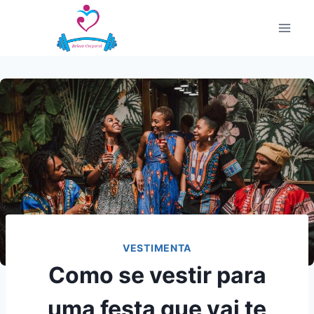
Pular
para
o
Conteúdo
VESTIMENTA
Como se vestir para
uma festa que vai te