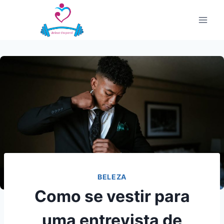
Pular
para
o
Conteúdo
BELEZA
Como se vestir para
uma entrevista de