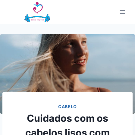
Pular
para
o
Conteúdo
CABELO
Cuidados com os
cabelos lisos com