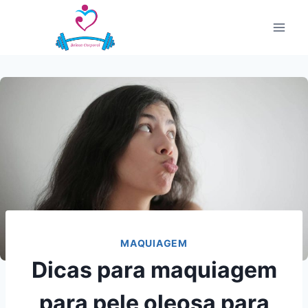
Pular
para
o
Conteúdo
MAQUIAGEM
Dicas para maquiagem
para pele oleosa para