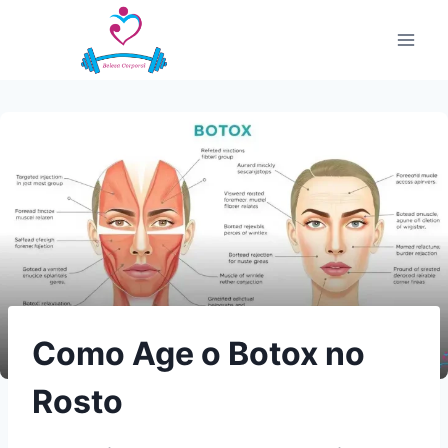
Pular
para
o
Conteúdo
Como Age o Botox no
Rosto