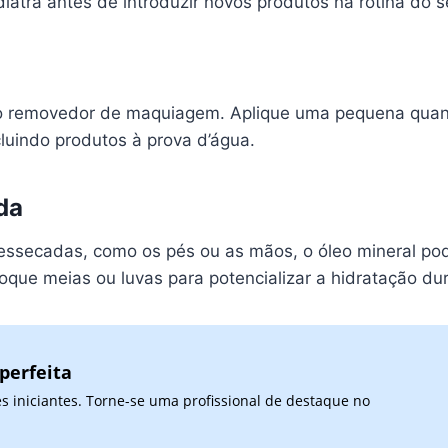
atra antes de introduzir novos produtos na rotina do se
o removedor de maquiagem. Aplique uma pequena qua
luindo produtos à prova d’água.
da
ressecadas, como os pés ou as mãos, o óleo mineral po
que meias ou luvas para potencializar a hidratação dur
perfeita
 iniciantes. Torne-se uma profissional de destaque no