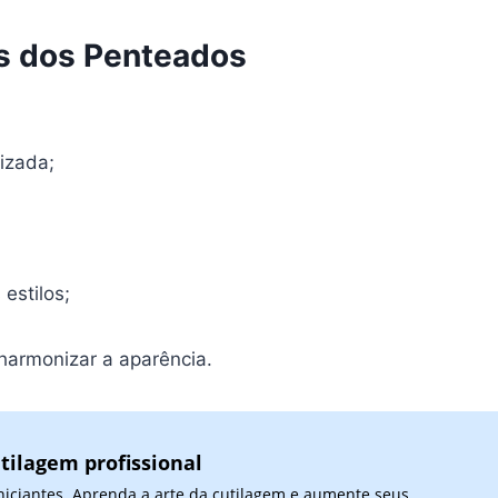
s dos Penteados
izada;
estilos;
 harmonizar a aparência.
tilagem profissional
niciantes. Aprenda a arte da cutilagem e aumente seus