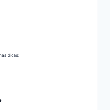
.
mas dicas:
?