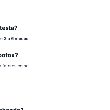
testa?
de
3 a 6 meses
.
 botox?
r fatores como: