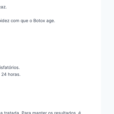
caz.
pidez com que o Botox age.
sfatórios.
 24 horas.
 tratada. Para manter os resultados, é