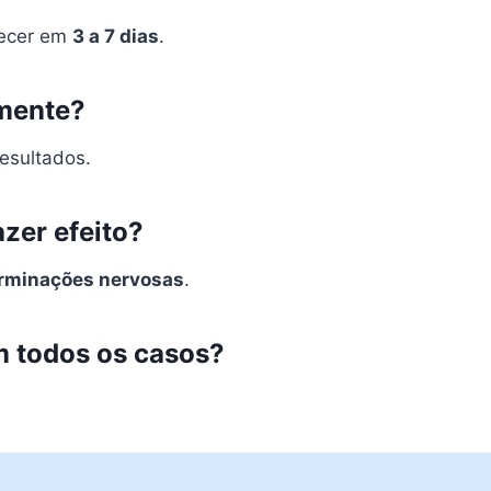
recer em
3 a 7 dias
.
amente?
esultados.
zer efeito?
terminações nervosas
.
m todos os casos?