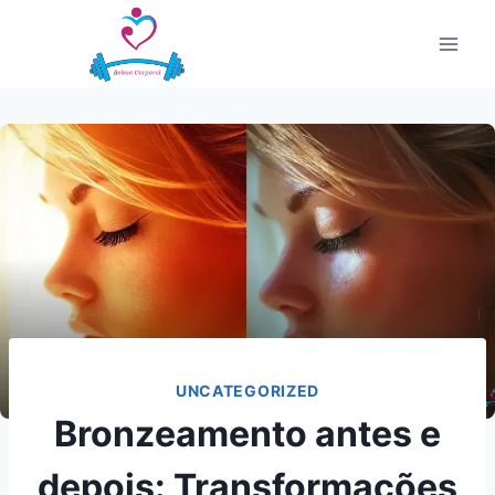
Pular
para
o
Conteúdo
UNCATEGORIZED
Bronzeamento antes e
depois: Transformações