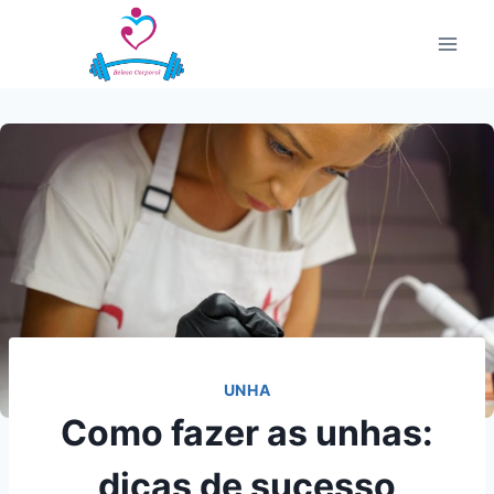
Pular
para
o
Conteúdo
UNHA
Como fazer as unhas:
dicas de sucesso