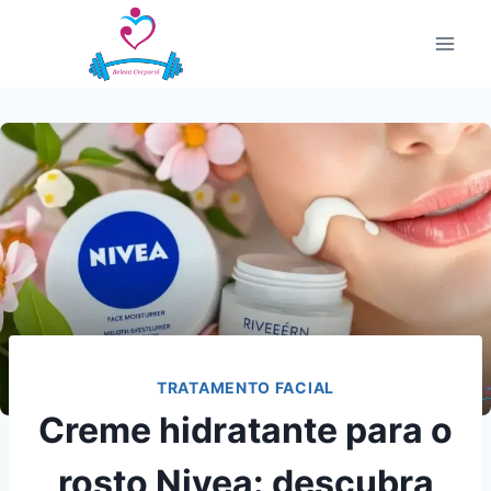
Pular
para
o
Conteúdo
TRATAMENTO FACIAL
Creme hidratante para o
rosto Nivea: descubra