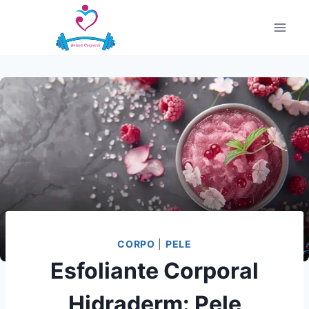
Pular
para
o
Conteúdo
CORPO
|
PELE
Esfoliante Corporal
Hidraderm: Pele