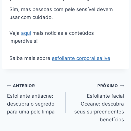
Sim, mas pessoas com pele sensível devem
usar com cuidado.
Veja
aqui
mais noticias e conteúdos
imperdíveis!
Saiba mais sobre
esfoliante corporal sallve
Navegação
ANTERIOR
PRÓXIMO
Esfoliante antiacne:
Esfoliante facial
de
descubra o segredo
Oceane: descubra
Post
para uma pele limpa
seus surpreendentes
benefícios