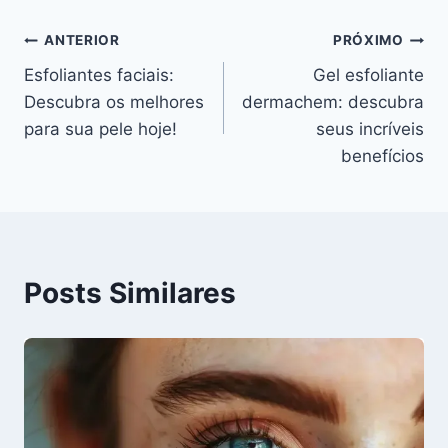
Navegação
ANTERIOR
PRÓXIMO
Esfoliantes faciais:
Gel esfoliante
de
Descubra os melhores
dermachem: descubra
Post
para sua pele hoje!
seus incríveis
benefícios
Posts Similares