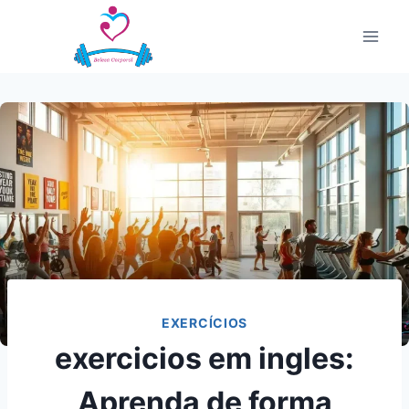
Pular
para
o
Conteúdo
EXERCÍCIOS
exercicios em ingles:
Aprenda de forma