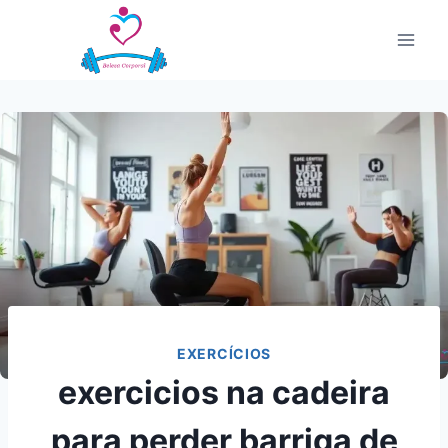
Pular
para
o
Conteúdo
EXERCÍCIOS
exercicios na cadeira
para perder barriga de