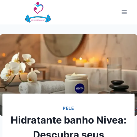
Pular
para
o
Conteúdo
PELE
Hidratante banho Nivea:
Descubra seus