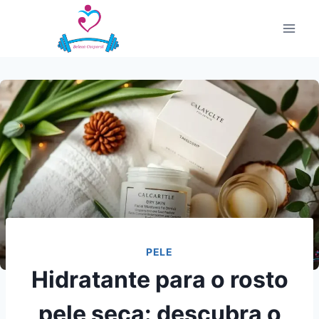
Pular
para
o
Conteúdo
PELE
Hidratante para o rosto
pele seca: descubra o