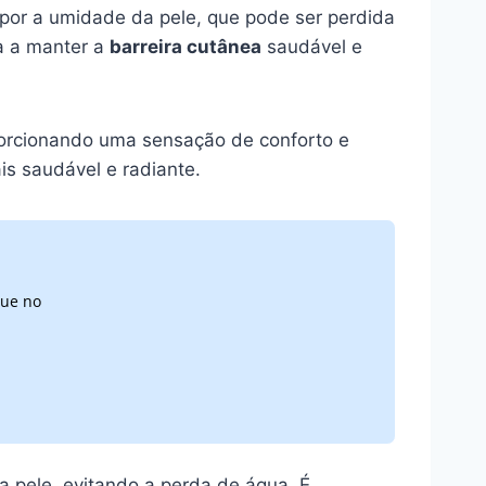
epor a umidade da pele, que pode ser perdida
a a manter a
barreira cutânea
saudável e
porcionando uma sensação de conforto e
 saudável e radiante.
que no
a pele, evitando a perda de água. É