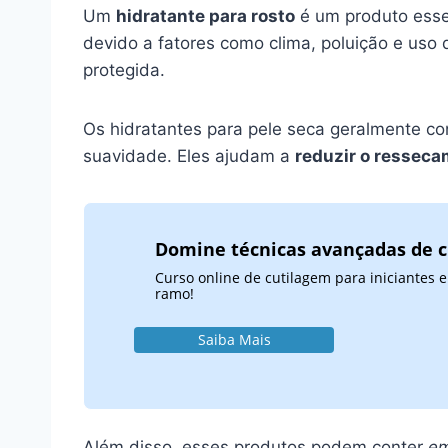
Um
hidratante para rosto
é um produto ess
devido a fatores como clima, poluição e us
protegida.
Os hidratantes para pele seca geralmente c
suavidade. Eles ajudam a
reduzir o ressec
Domine técnicas avançadas de 
Curso online de cutilagem para iniciantes
ramo!
Saiba Mais
Além disso, esses produtos podem conter
em