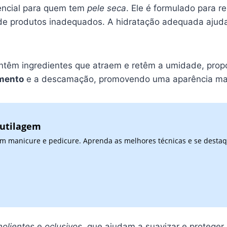
encial para quem tem
pele seca
. Ele é formulado para r
o de produtos inadequados. A hidratação adequada ajud
ontêm ingredientes que atraem e retêm a umidade, pro
amento
e a descamação, promovendo uma aparência mais
cutilagem
 em manicure e pedicure. Aprenda as melhores técnicas e se desta
olientes
e
oclusivos
, que ajudam a suavizar e proteger 