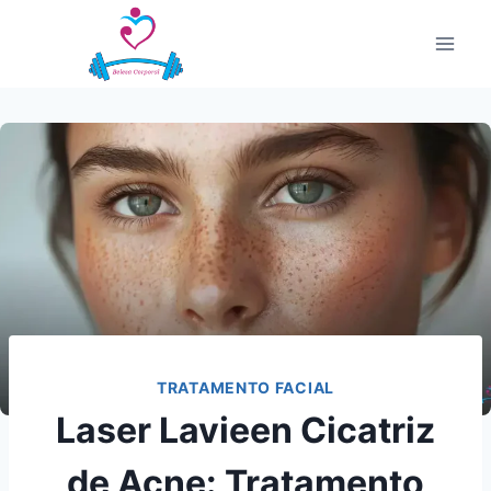
Pular
para
o
Conteúdo
TRATAMENTO FACIAL
Laser Lavieen Cicatriz
de Acne: Tratamento