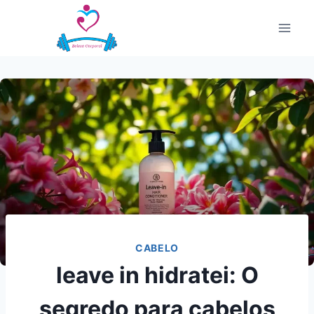
Pular
para
o
Conteúdo
CABELO
leave in hidratei: O
segredo para cabelos