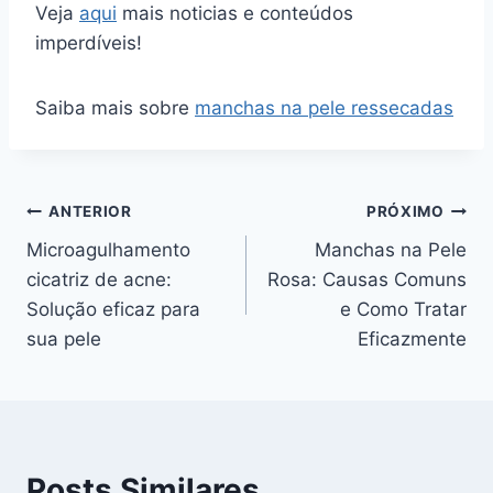
Veja
aqui
mais noticias e conteúdos
imperdíveis!
Saiba mais sobre
manchas na pele ressecadas
Navegação
ANTERIOR
PRÓXIMO
Microagulhamento
Manchas na Pele
de
cicatriz de acne:
Rosa: Causas Comuns
Post
Solução eficaz para
e Como Tratar
sua pele
Eficazmente
Posts Similares