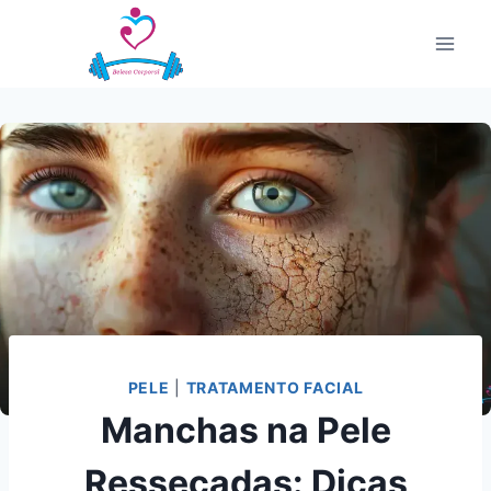
Pular
para
o
Conteúdo
PELE
|
TRATAMENTO FACIAL
Manchas na Pele
Ressecadas: Dicas