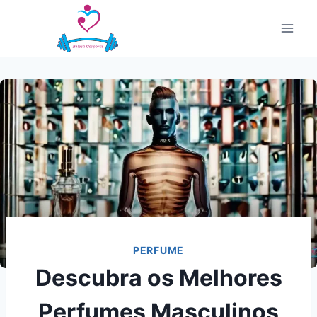
Pular
para
o
Conteúdo
PERFUME
Descubra os Melhores
Perfumes Masculinos