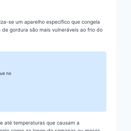
iliza-se um aparelho específico que congela
 de gordura são mais vulneráveis ao frio do
que no
pele até temperaturas que causam a
e pelo corpo ao longo de semanas ou meses.