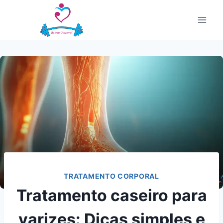
Pular
para
o
Conteúdo
TRATAMENTO CORPORAL
Tratamento caseiro para
varizes: Dicas simples e