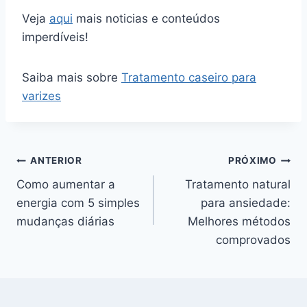
Veja
aqui
mais noticias e conteúdos
imperdíveis!
Saiba mais sobre
Tratamento caseiro para
varizes
Navegação
ANTERIOR
PRÓXIMO
Como aumentar a
Tratamento natural
de
energia com 5 simples
para ansiedade:
Post
mudanças diárias
Melhores métodos
comprovados