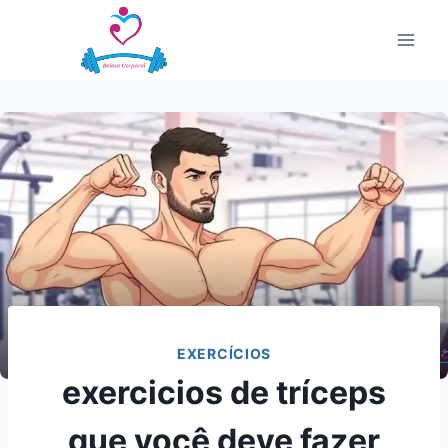
Pular
para
o
Conteúdo
EXERCÍCIOS
exercicios de tríceps
que você deve fazer