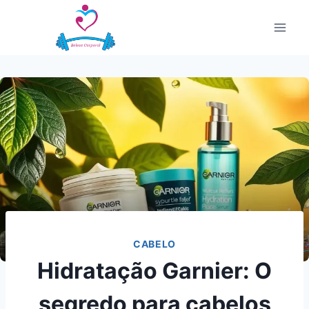
Pular
para
o
Conteúdo
CABELO
Hidratação Garnier: O
segredo para cabelos