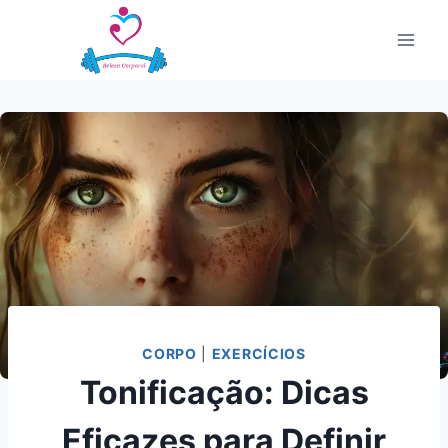
Pular
para
o
Conteúdo
CORPO
|
EXERCÍCIOS
Tonificação: Dicas
Eficazes para Definir